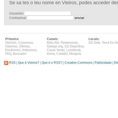
Se xa tes o teu nome en Vieiros, podes acceder de
Usuaria/o:
Contrasinal:
Primeira:
Canais:
Locais:
Opinión
,
Columnas
,
Máis Alá
,
Fwwwrando
,
GZ-Sete
,
Terra Eo-N
Galerías
,
Últimas
,
Galego.org
,
GZ-Deportiva
,
Escáneres
,
Anteriores
,
Canal Verde
,
Lusofonía
,
FAQ
,
Buscador
Irimia
,
Cartafol
,
Murguía
RSS
|
Que é Vieiros?
|
Que é o RSS?
|
Creative Commons
|
Publicidade
|
Di