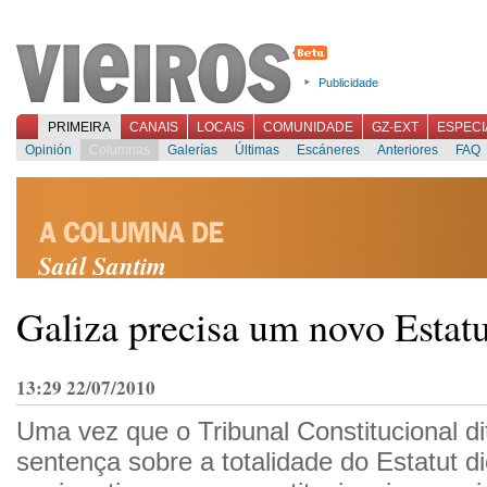
Publicidade
PRIMEIRA
CANAIS
LOCAIS
COMUNIDADE
GZ-EXT
ESPECI
Opinión
Columnas
Galerías
Últimas
Escáneres
Anteriores
FAQ
Saúl Santim
Galiza precisa um novo Estat
13:29 22/07/2010
Uma vez que o Tribunal Constitucional di
sentença sobre a totalidade do Estatut 