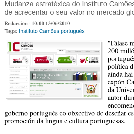
Mudanza estratéxica do Instituto Camões
de acrecentar o seu valor no mercado glo
Redacción - 10:00 13/06/2010
Tags:
Instituto Camões
portugués
"Fálase m
200 milló
portugué
política d
aínda hai
expón Car
da Unive
autor du
encomen
goberno portugués co obxectivo de deseñar est
promoción da lingua e cultura portuguesas.