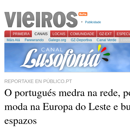
Publicidade
PRIMEIRA
CANAIS
LOCAIS
COMUNIDADE
GZ-EXT
ESPECI
Máis Alá
Fwwwrando
Galego.org
GZ-Deportiva
Canal Verde
Lusof
REPORTAXE EN PÚBLICO.PT
O portugués medra na rede, p
moda na Europa do Leste e b
espazos