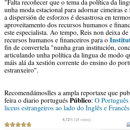
"Falta recoñecer que o tema da política da lin
unha moda estacional para adornar cimeiras e 
a dispersión de esforzos é desastrosa en termo
aproveitamento dos recursos humanos e financ
este especialista. Ao tempo, Reis non deixa de
Instit
recursos humanos e financeiros para o
fin de convertela "nunha gran institución, con
articulando unha política da lingua de modo qu
máis alá da xestión corrente do ensino do por
estranxeiro".
Recomendámoslles a ampla reportaxe que publi
Público
feira o diario portugués
:
O Português 
liceus estrangeiros ao lado do Inglês e Francês
4,72
/5 (18 votos)