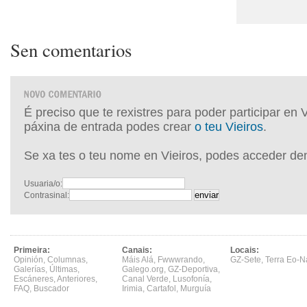
Sen comentarios
É preciso que te rexistres para poder participar en 
páxina de entrada podes crear
o teu Vieiros
.
Se xa tes o teu nome en Vieiros, podes acceder de
Usuaria/o:
Contrasinal:
Primeira:
Canais:
Locais:
Opinión
,
Columnas
,
Máis Alá
,
Fwwwrando
,
GZ-Sete
,
Terra Eo-N
Galerías
,
Últimas
,
Galego.org
,
GZ-Deportiva
,
Escáneres
,
Anteriores
,
Canal Verde
,
Lusofonía
,
FAQ
,
Buscador
Irimia
,
Cartafol
,
Murguía