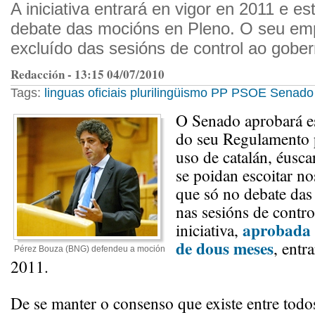
A iniciativa entrará en vigor en 2011 e es
debate das mocións en Pleno. O seu em
excluído das sesións de control ao gober
Redacción - 13:15 04/07/2010
Tags:
linguas oficiais
plurilingüismo
PP
PSOE
Senado
O Senado aprobará e
do seu Regulamento 
uso de catalán, éusca
se poidan escoitar no
que só no debate da
nas sesións de contr
aprobada 
iniciativa,
de dous meses
, entr
Pérez Bouza (BNG) defendeu a moción
2011.
De se manter o consenso que existe entre todo