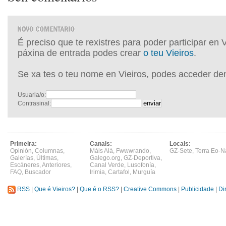
É preciso que te rexistres para poder participar en 
páxina de entrada podes crear
o teu Vieiros
.
Se xa tes o teu nome en Vieiros, podes acceder de
Usuaria/o:
Contrasinal:
Primeira:
Canais:
Locais:
Opinión
,
Columnas
,
Máis Alá
,
Fwwwrando
,
GZ-Sete
,
Terra Eo-N
Galerías
,
Últimas
,
Galego.org
,
GZ-Deportiva
,
Escáneres
,
Anteriores
,
Canal Verde
,
Lusofonía
,
FAQ
,
Buscador
Irimia
,
Cartafol
,
Murguía
RSS
|
Que é Vieiros?
|
Que é o RSS?
|
Creative Commons
|
Publicidade
|
Di