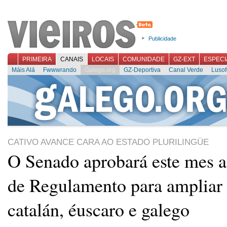
Publicidade
PRIMEIRA
CANAIS
LOCAIS
COMUNIDADE
GZ-EXT
ESPECI
Máis Alá
Fwwwrando
Galego.org
GZ-Deportiva
Canal Verde
Lusof
CATIVO AVANCE CARA AO ESTADO PLURILINGÜE
O Senado aprobará este mes 
de Regulamento para ampliar 
catalán, éuscaro e galego