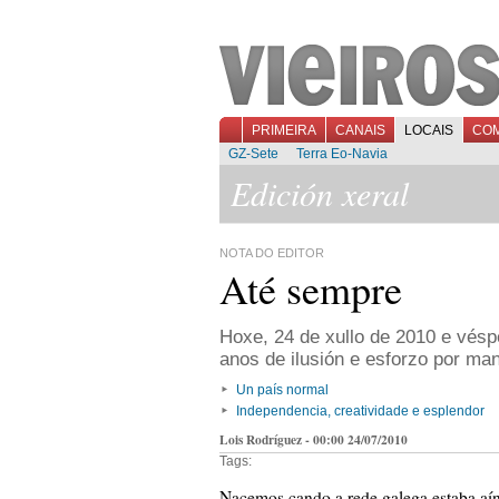
PRIMEIRA
CANAIS
LOCAIS
CO
GZ-Sete
Terra Eo-Navia
Edición xeral
NOTA DO EDITOR
Até sempre
Hoxe, 24 de xullo de 2010 e vésp
anos de ilusión e esforzo por m
Un país normal
Independencia, creatividade e esplendor
Lois Rodríguez - 00:00 24/07/2010
Tags:
Nacemos cando a rede galega estaba aín