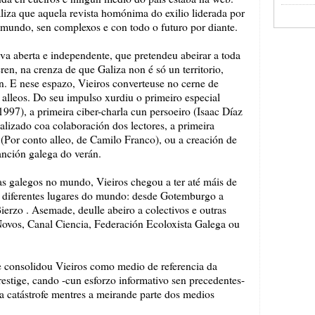
za que aquela revista homónima do exilio liderada por
 mundo, sen complexos e con todo o futuro por diante.
iva aberta e independente, que pretendeu abeirar a toda
en, na crenza de que Galiza non é só un territorio,
. E nese espazo, Vieiros converteuse no cerne de
 alleos. Do seu impulso xurdiu o primeiro especial
1997), a primeira ciber-charla cun persoeiro (Isaac Díaz
alizado coa colaboración dos lectores, a primeira
e (Por conto alleo, de Camilo Franco), ou a creación de
anción galega do verán.
as galegos no mundo, Vieiros chegou a ter até máis de
n diferentes lugares do mundo: desde Gotemburgo a
erzo . Asemade, deulle abeiro a colectivos e outras
vos, Canal Ciencia, Federación Ecoloxista Galega ou
ue consolidou Vieiros como medio de referencia da
Prestige, cando -cun esforzo informativo sen precedentes-
a catástrofe mentres a meirande parte dos medios