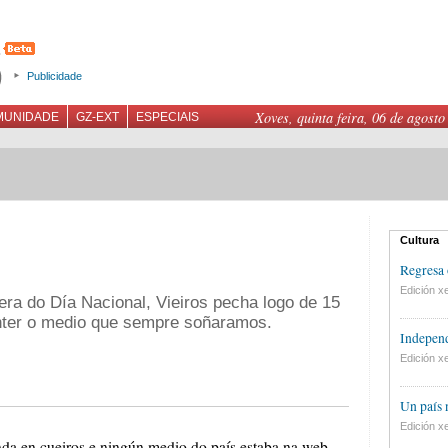
Publicidade
Xoves, quinta feira, 06 de agosto
MUNIDADE
GZ-EXT
ESPECIAIS
Cultura
Regresa 
Edición xe
era do Día Nacional, Vieiros pecha logo de 15
anter o medio que sempre soñaramos.
Independ
Edición xe
Un país
Edición xe
da en cueiros e ningún medio do país estaba na web.