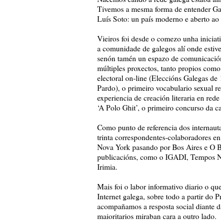
Tivemos a mesma forma de entender Gali
Luís Soto: un país moderno e aberto ao
Vieiros foi desde o comezo unha iniciat
a comunidade de galegos alí onde estiver
senón tamén un espazo de comunicación
múltiples proxectos, tanto propios como
electoral on-line (Eleccións Galegas de 
Pardo), o primeiro vocabulario sexual re
experiencia de creación literaria en red
‘A Polo Ghit’, o primeiro concurso da c
Como punto de referencia dos internaut
trinta correspondentes-colaboradores e
Nova York pasando por Bos Aires e O Bi
publicacións, como o IGADI, Tempos No
Irimia.
Mais foi o labor informativo diario o q
Internet galega, sobre todo a partir do 
acompañamos a resposta social diante d
maioritarios miraban cara a outro lado.