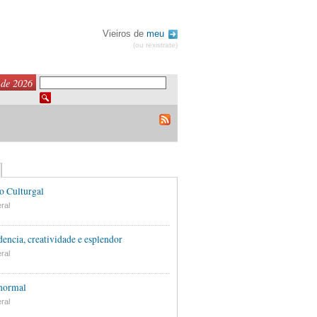
Vieiros de
meu
(ou rexistrate)
 de 2026
o Culturgal
ral
encia, creatividade e esplendor
ral
 normal
ral