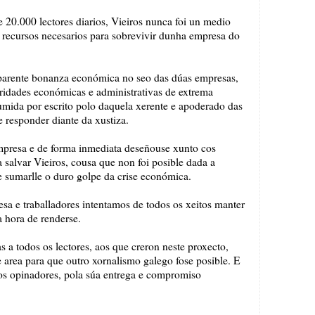
 20.000 lectores diarios, Vieiros nunca foi un medio
s recursos necesarios para sobrevivir dunha empresa do
parente bonanza económica no seo das dúas empresas,
aridades económicas e administrativas de extrema
umida por escrito polo daquela xerente e apoderado das
 responder diante da xustiza.
mpresa e de forma inmediata deseñouse xunto cos
a salvar Vieiros, cousa que non foi posible dada a
e sumarlle o duro golpe da crise económica.
esa e traballadores intentamos de todos os xeitos manter
a hora de renderse.
s a todos os lectores, aos que creron neste proxecto,
 area para que outro xornalismo galego fose posible. E
aos opinadores, pola súa entrega e compromiso