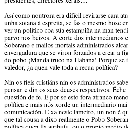
presidentes, directores xerais....
Así como noutrora era difícil revirarse cara at
unha sotana á espreita, se fas o mesmo hoxe en
ver un político coa súa estampiña na man tendi
parvo nos beizos. A corte dos intermediarios 
Soberano e mailos mortais administrados alcan
envergadura que se viron forzados a crear a fi
do pobo ¡Manda truco na Habana! Porque se t
valedor, ¿a quen vale toda a recua política?
Nin os fieis cristiáns nin os administrados sab
pensan e din os seus deuses respectivos. Éche
cuestión de fe. E por se esto fora atranco menor
política e mais nós xorde un intermediario mai
comunicación. E xa neste lameiro, un non é q
que tal cousa a dixo realmente o Pobo Soberano
política quen lla atribuíu, ou o propio medio