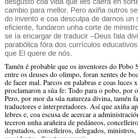
desgusto coa vida que lles caera en sort
cambio para mellor. Pero axiña outros se
do invento e coa desculpa de darnos un 
eficiente, fundaron unha corte de minist
se ía encargar de traducir –Deus fala div
parabólica fóra dos currículos educativos-
que El quere de nós.
Tamén é probable que os inventores do Pobo 
entre os deuses do olimpo, foran xentes de bo
de facer mal. Parcos en palabras e coas luces x
proclamaron a súa fe: Todo para o pobo, por 
Pero, por mor da súa natureza divina, tamén fa
traductores e interpretadores. Así que axiña a
lebres e, coa escusa de acercar a administraci
teceron unha arañeira de pedáneos, concelleiro
deputados, conselleiros, delegados, ministros,