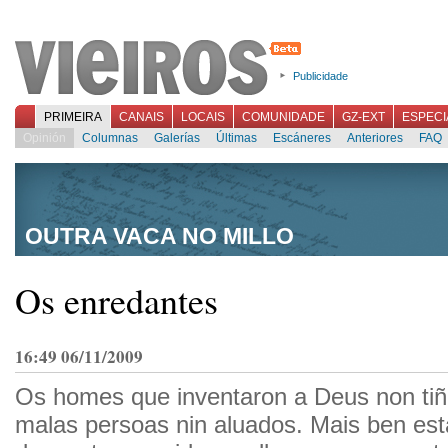
Publicidade
PRIMEIRA
CANAIS
LOCAIS
COMUNIDADE
GZ-EXT
ESPECI
Opinión
Columnas
Galerías
Últimas
Escáneres
Anteriores
FAQ
OUTRA VACA NO MILLO
Os enredantes
16:49 06/11/2009
Os homes que inventaron a Deus non tiñ
malas persoas nin aluados. Mais ben es