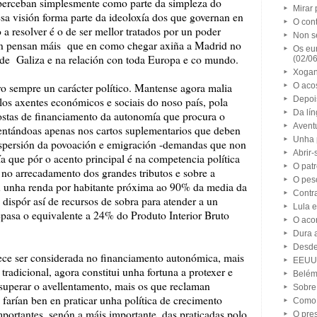
 perceban simplesmente como parte da simpleza do
Mirar 
sa visión forma parte da ideoloxía dos que governan en
O cont
 resolver é o de ser mellor tratados por un poder
Non s
on pensan máis que en como chegar axiña a Madrid no
Os eu
a de Galiza e na relación con toda Europa e co mundo.
(02/0
Xogan
ivo sempre un carácter político. Mantense agora malia
O aco
Depoi
los axentes económicos e sociais do noso país, pola
Da lí
ostas de financiamento da autonomía que procura o
Avent
ntándoas apenas nos cartos suplementarios que deben
Unha 
ispersión da povoación e emigración -demandas que non
Abrir-
 que pór o acento principal é na competencia política
O pat
 no arrecadamento dos grandes tributos e sobre a
O pes
en unha renda por habitante próxima ao 90% da media da
Contra
ispór así de recursos de sobra para atender a un
Lula 
pasa o equivalente a 24% do Produto Interior Bruto
O aco
Dura 
Desde
ece ser considerada no financiamento autonómica, mais
EEUU,
tradicional, agora constitui unha fortuna a protexer e
Belém
 superar o avellentamento, mais os que reclaman
Sobre 
farían ben en praticar unha política de crecimento
Como 
mportantes, senón a máis importante, das praticadas polo
O pres