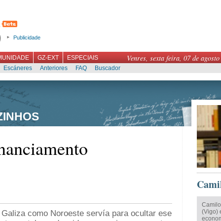
Publicidade
Venres, sexta feira, 07 de agosto
MUNIDADE
GZ-EXT
ESPECIAIS
Escáneres
Anteriores
FAQ
Buscador
ZINHOS
inanciamento
Camil
Camilo
(Vigo) 
e Galiza como Noroeste servía para ocultar ese
econom