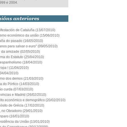
999 e 2004.
ifestación de Cataluña
(13/07/2010)
erno económico da união
(15/06/2010)
aña do pasado
(16/05/2010)
anos para salvar o euro"
(09/05/2010)
o da amizade
(02/05/2010)
rma do Estatuto
(25/04/2010)
espanholismo
(18/04/2010)
ropa !
(11/04/2010)
04/04/2010)
orno dos demos
(21/03/2010)
ia do Pórtico
(14/03/2010)
ão curda
(07/03/2010)
vincias e Madrid
(26/02/2010)
lto económico e demográfico
(20/02/2010)
ósito de Grécia
(17/02/2010)
í, no Obradoiro
(29/01/2010)
mparo
(16/01/2010)
esidência da União
(13/01/2010)