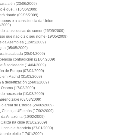
para alén
(23/06/2009)
o é que...
(16/06/2009)
erá doado
(09/06/2009)
ropeos e a consciencia da Unión
6/2009)
do coas cousas de comer
(26/05/2009)
sso que não diz o seu nome
(19/05/2009)
s da Asemblea
(12/05/2009)
ngua
(05/05/2009)
ura inacabada
(28/04/2009)
penosa contradición
(21/04/2009)
se à sociedade
(14/04/2009)
rón de Europa
(07/04/2009)
o em Madrid
(31/03/2009)
 a desertización
(24/03/2009)
e Obama
(17/03/2009)
rdo necesario
(10/03/2009)
aprendizaxe
(03/03/2009)
 o areal de Estorde
(24/02/2009)
 China, a UE e nós
(17/02/2009)
 da Amazônia
(10/02/2009)
Galiza na crise
(03/02/2009)
Lincoln e Mandela
(27/01/2009)
idente eleito
(17/01/2009)