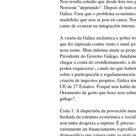
Non resulta estraño que desde fora nos
Noroeste “deprimido”. Depois de todo e
Galiza. Cren que o problema económico a
madrileño que non se pon en causa. N
canto de avanzar na integración intern
A visión da Galiza excéntrica e pobre t
que foi superada contra vento e maré po
nosa xente. Mais informa ainda as prop
Presidente do Governo Galego, fundame
chegar a conta do avenllentamento, a d
poden esquecerse-, cando no que habería
sobre a participación e regulamentación
criazón de impostos proprios. Galiza t
UE de 27 Estados. Porqué non había de d
Orzamento de gasto que hoxe non sobre
galego?.
Coda 1: A dispersión da povoación mer
herdada da estrutura económica e social 
non unha desgraza a superar. É preciso
xustamente un financiamento especifíco 
demográfico que estiver entre as maís i