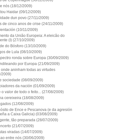
s de Copenhague
(30/12/2009)
 e nós
(18/12/2009)
tou Haidar
(09/12/2009)
nidade dun povo
(27/11/2009)
 de cinco anos de crise
(24/11/2009)
ientación
(10/11/2009)
ento da União Europeia: A eleicão do
ente (I)
(27/10/2009)
ade do Bósforo
(13/10/2009)
gos de Lula
(08/10/2009)
pectro ronda sobre Europa
(30/09/2009)
ndileando por Europa
(21/09/2009)
o onde aninham todas as virtudes
9/2009)
 e sociedade
(08/09/2009)
piadores da nación
(01/09/2009)
o valor de todo o feito...
(27/08/2009)
na cereixeira
(18/08/2009)
igados
(12/08/2009)
pósito de Ence e Pescanova (e da agresión
eña a Caixa Galicia)
(03/08/2009)
gente, tão preparada
(28/07/2009)
ncerto
(21/07/2009)
stas viradas
(14/07/2009)
lao entre nós
(30/06/2009)