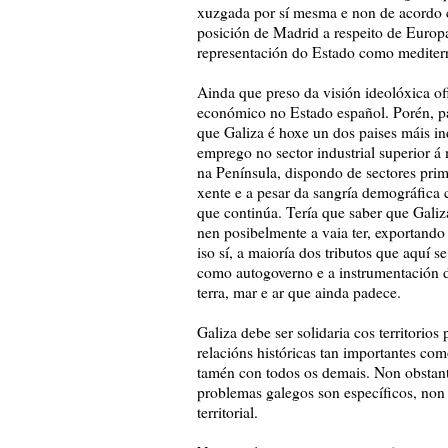
xuzgada por sí mesma e non de acordo c
posición de Madrid a respeito de Europ
representación do Estado como mediter
Ainda que preso da visión ideolóxica of
económico no Estado español. Porén, par
que Galiza é hoxe un dos paises máis in
emprego no sector industrial superior á 
na Península, dispondo de sectores prim
xente e a pesar da sangría demográfica
que continúa. Tería que saber que Galiz
nen posibelmente a vaia ter, exportando
iso sí, a maioría dos tributos que aquí 
como autogoverno e a instrumentación d
terra, mar e ar que ainda padece.
Galiza debe ser solidaria cos territorio
relacións históricas tan importantes co
tamén con todos os demais. Non obstant
problemas galegos son específicos, non 
territorial.