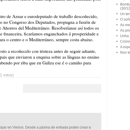
Bomba
(30/1
Un ter
stro de Aznar e eurodeputado de traballo descoñecido,
O soñ
do no Congreso dos Deputados, propugna a fusión de
As me
 Ahorros del Mediterráneo. Resolveríanse así todos os
As pr
e financeira, ficaríamos enganchados á prosperidade e
Unha 
ara o centro e o Mediterráneo, sempre costa abaixo.
Cróni
A exp
to a recoñecelo con tristeza antes de seguir adiante,
Non t
pais que enviaron a enquisa sobre as línguas no ensino
sabendo por riba que en Galiza ese é o camiño para
31 votos)
icipar en Vieiros. Desde a páxina de entrada podes crear
o