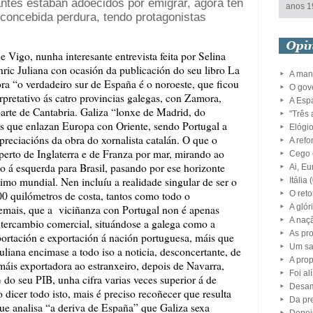
antes estaban adoecidos por emigrar, agora ten
anos 1
econcebida perdura, tendo protagonistas
Vigo, nunha interesante entrevista feita por Selina
ric Juliana con ocasión da publicación do seu libro La
A man
ra “o verdadeiro sur de España é o noroeste, que ficou
O gov
rpretativo ás catro provincias galegas, con Zamora,
A Esp
arte de Cantabria. Galiza “lonxe de Madrid, do
"Três 
is que enlazan Europa con Oriente, sendo Portugal a
Elógi
preciacións da obra do xornalista catalán. O que o
A refo
 perto de Inglaterra e de Franza por mar, mirando ao
Cego 
do á esquerda para Brasil, pasando por ese horizonte
Ai, Eu
imo mundial. Nen incluíu a realidade singular de ser o
Itália
(
500 quilómetros de costa, tantos como todo o
O ret
A glór
demais, que a viciñanza con Portugal non é apenas
A naç
ntercambio comercial, situándose a galega como a
As pro
tación e exportación á nación portuguesa, máis que
Um sa
liana encimase a todo iso a noticia, desconcertante, de
A prop
is exportadora ao estranxeiro, depois de Navarra,
Foi al
do seu PIB, unha cifra varias veces superior á de
Desa
dicer todo isto, mais é preciso recoñecer que resulta
Da pr
ue analisa “a deriva de España” que Galiza sexa