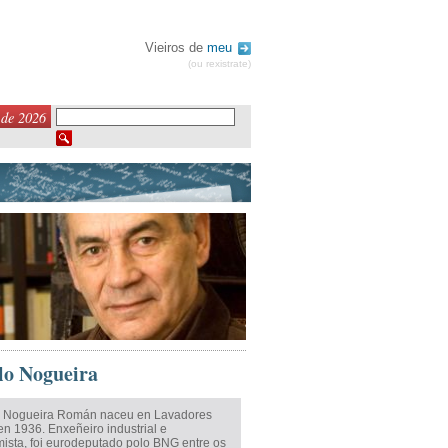
Vieiros de
meu
(ou rexistrate)
 de 2026
o Nogueira
 Nogueira Román naceu en Lavadores
en 1936. Enxeñeiro industrial e
ista, foi eurodeputado polo BNG entre os