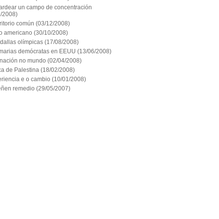
rdear un campo de concentración
2/2008)
ritorio común
(03/12/2008)
o americano
(30/10/2008)
dallas olímpicas
(17/08/2008)
imarias demócratas en EEUU
(13/06/2008)
nación no mundo
(02/04/2008)
ca de Palestina
(18/02/2008)
eriencia e o cambio
(10/01/2008)
eñen remedio
(29/05/2007)