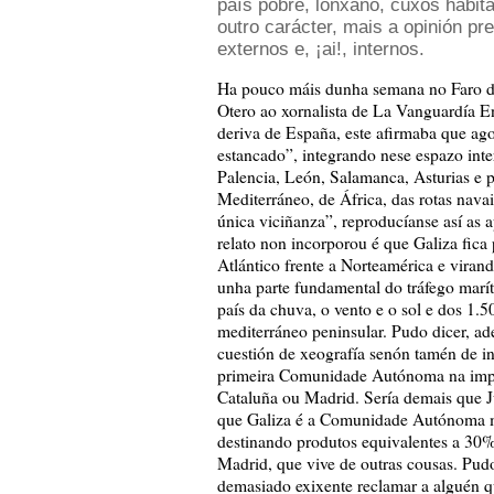
país pobre, lonxano, cuxos habit
outro carácter, mais a opinión pr
externos e, ¡ai!, internos.
Ha pouco máis dunha semana no Faro de 
Otero ao xornalista de La Vanguardía En
deriva de España, este afirmaba que ago
estancado”, integrando nese espazo inte
Palencia, León, Salamanca, Asturias e p
Mediterráneo, de África, das rotas nava
única viciñanza”, reproducíanse así as a
relato non incorporou é que Galiza fica
Atlántico frente a Norteamérica e viran
unha parte fundamental do tráfego marít
país da chuva, o vento e o sol e dos 1.
mediterráneo peninsular. Pudo dicer, a
cuestión de xeografía senón tamén de i
primeira Comunidade Autónoma na impor
Cataluña ou Madrid. Sería demais que Ju
que Galiza é a Comunidade Autónoma má
destinando produtos equivalentes a 30% 
Madrid, que vive de outras cousas. Pudo 
demasiado exixente reclamar a alguén q