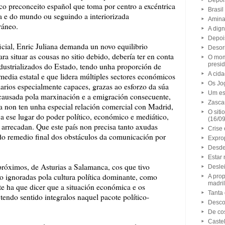
Depoi
o preconceito español que toma por centro a excéntrica
Brasil
a e do mundo ou seguindo a interiorizada
Amina
ráneo.
A dig
Depois
icial, Enric Juliana demanda un novo equilibrio
Desor
a situar as cousas no sitio debido, debería ter en conta
O mom
presid
dustrializados do Estado, tendo unha proporción de
A cid
media estatal e que lidera múltiples sectores económicos
Os Jo
arios especialmente capaces, grazas ao esforzo da súa
Um es
 causada pola marxinación e a emigración consecuente,
Zasca
a non ten unha especial relación comercial con Madrid,
O siti
 a ese lugar do poder político, económico e mediático,
(16/0
se arrecadan. Que este país non precisa tanto axudas
Crise
o remedio final dos obstáculos da comunicación por
Expro
Desde 
Estar 
s próximos, de Asturias a Salamanca, cos que tivo
Desle
mo ignoradas pola cultura política dominante, como
A pro
madril
e ha que dicer que a situación económica e os
Tanta 
tendo sentido integralos naquel pacote político-
Desco
De co
Caste